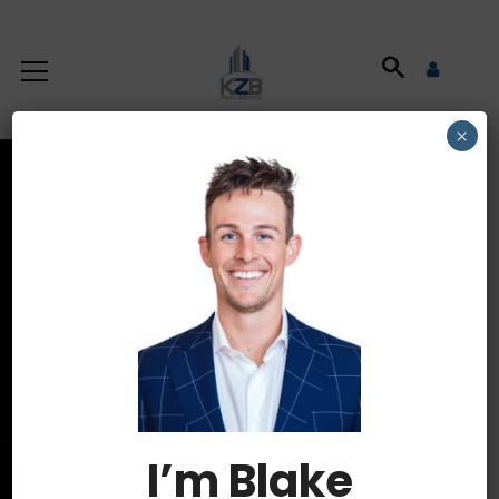
×
Latest News
HOME
REAL ESTATES
I’m Blake