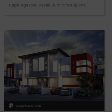
turpis egestas. Vestibulum tortor quam,
feugiat vitae, ultricies eget, tempor sit amet,
ante. Donec eu libero sit amet quam egestas
semper. Aenean ultricies mi vitae est. Mauris
placerat eleifend leo. Quisque sit amet est et
sapien ullamcorper pharetra. Vestibulum erat
wisi, condimentum sed, commodo [...]
December 6, 2016