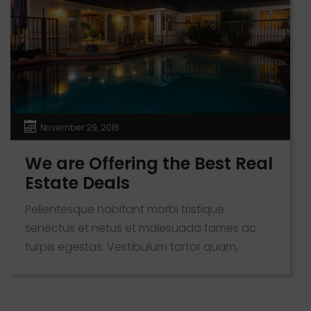
November 29, 2016
We are Offering the Best Real
Estate Deals
Pellentesque habitant morbi tristique
senectus et netus et malesuada fames ac
turpis egestas. Vestibulum tortor quam,
feugiat vitae, ultricies eget, tempor sit amet,
ante. Donec eu libero sit amet quam egestas
semper. Aenean ultricies mi vitae est. Mauris