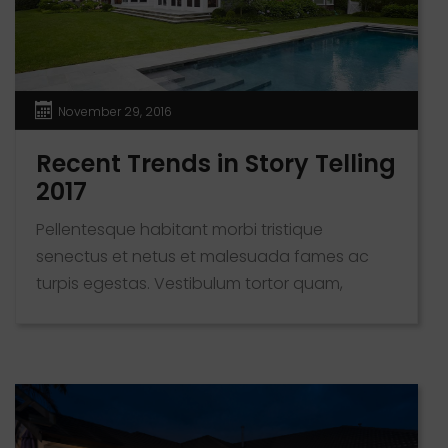
November 29, 2016
Recent Trends in Story Telling
2017
Pellentesque habitant morbi tristique
senectus et netus et malesuada fames ac
turpis egestas. Vestibulum tortor quam,
feugiat vitae, ultricies eget, tempor sit amet,
ante. Donec eu libero sit amet quam egestas
semper. Aenean ultricies mi vitae est. Mauris
placerat eleifend leo.