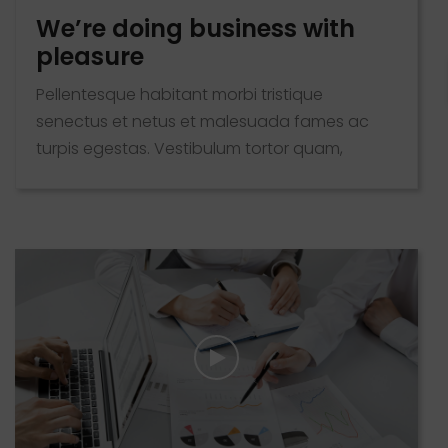
We’re doing business with
pleasure
Pellentesque habitant morbi tristique
senectus et netus et malesuada fames ac
turpis egestas. Vestibulum tortor quam,
feugiat vitae, ultricies eget, tempor sit amet,
ante. Donec eu libero sit amet quam egestas
semper. Aenean ultricies mi vitae est. Mauris
placerat eleifend leo. Quisque sit amet est et
sapien ullamcorper pharetra. Vestibulum erat
wisi, condimentum sed, commodo [...]