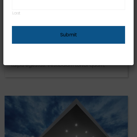
December 6, 2016
Last
Architects design a Dazzling
retreat Resort
Pellentesque habitant morbi tristique
senectus et netus et malesuada fames ac
turpis egestas. Vestibulum tortor quam,
feugiat vitae, ultricies eget, tempor sit amet,
ante. Donec eu libero sit amet quam egestas
semper. Aenean ultricies mi vitae est. Mauris
placerat eleifend leo. Quisque sit amet est et
sapien ullamcorper pharetra. Vestibulum erat
wisi, condimentum sed, commodo [...]