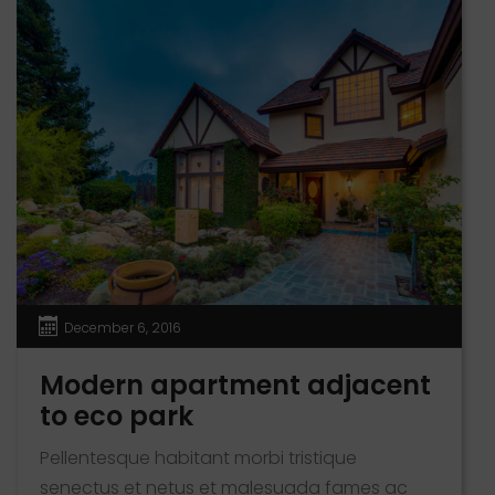
placerat eleifend leo. Quisque sit amet est et
sapien ullamcorper pharetra. Vestibulum erat
wisi, condimentum sed, commodo [...]
December 6, 2016
Modern apartment adjacent
to eco park
Pellentesque habitant morbi tristique
senectus et netus et malesuada fames ac