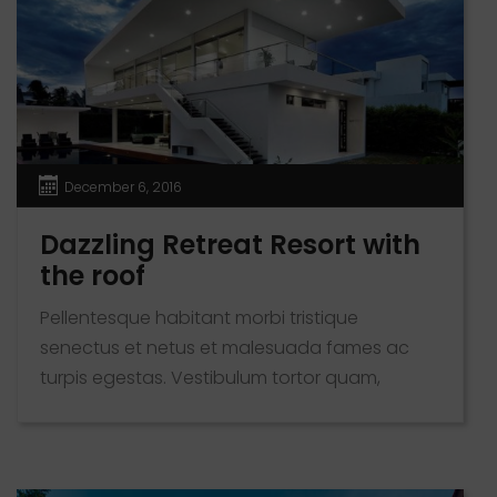
December 6, 2016
Dazzling Retreat Resort with
the roof
Pellentesque habitant morbi tristique
senectus et netus et malesuada fames ac
turpis egestas. Vestibulum tortor quam,
feugiat vitae, ultricies eget, tempor sit amet,
ante. Donec eu libero sit amet quam egestas
semper. Aenean ultricies mi vitae est. Mauris