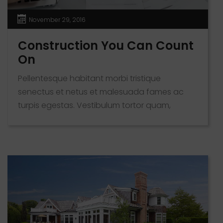
November 29, 2016
Construction You Can Count
On
Pellentesque habitant morbi tristique
senectus et netus et malesuada fames ac
turpis egestas. Vestibulum tortor quam,
feugiat vitae, ultricies eget, tempor sit amet,
ante. Donec eu libero sit amet quam egestas
semper. Aenean ultricies mi vitae est. Mauris
placerat eleifend leo. Quisque sit amet est et
sapien ullamcorper pharetra. Vestibulum erat
wisi, condimentum sed, commodo [...]