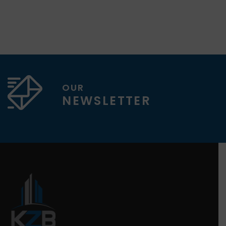
placerat eleifend leo. Quisque sit amet est et
sapien ullamcorper pharetra. Vestibulum erat
wisi, condimentum sed, commodo [...]
OUR
NEWSLETTER