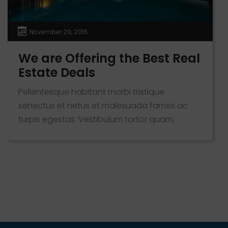
November 29, 2016
We are Offering the Best Real
Estate Deals
Pellentesque habitant morbi tristique
senectus et netus et malesuada fames ac
turpis egestas. Vestibulum tortor quam,
feugiat vitae, ultricies eget, tempor sit amet,
ante. Donec eu libero sit amet quam egestas
semper. Aenean ultricies mi vitae est. Mauris
placerat eleifend leo. Quisque sit amet est et
sapien ullamcorper pharetra. Vestibulum erat
wisi, condimentum sed, commodo [...]