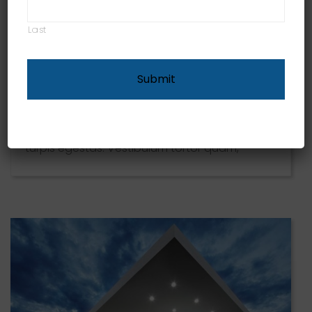
December 6, 2016
Last
Architects design a Dazzling
retreat Resort
Pellentesque habitant morbi tristique
senectus et netus et malesuada fames ac
turpis egestas. Vestibulum tortor quam,
feugiat vitae, ultricies eget, tempor sit amet,
ante. Donec eu libero sit amet quam egestas
semper. Aenean ultricies mi vitae est. Mauris
placerat eleifend leo. Quisque sit amet est et
sapien ullamcorper pharetra. Vestibulum erat
wisi, condimentum sed, commodo [...]