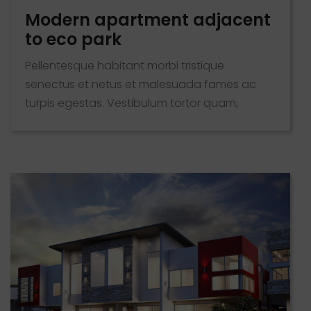
Modern apartment adjacent
to eco park
Pellentesque habitant morbi tristique
senectus et netus et malesuada fames ac
turpis egestas. Vestibulum tortor quam,
feugiat vitae, ultricies eget, tempor sit amet,
ante. Donec eu libero sit amet quam egestas
semper. Aenean ultricies mi vitae est. Mauris
placerat eleifend leo. Quisque sit amet est et
sapien ullamcorper pharetra. Vestibulum erat
wisi, condimentum sed, commodo [...]