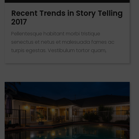
Recent Trends in Story Telling
2017
Pellentesque habitant morbi tristique
senectus et netus et malesuada fames ac
turpis egestas. Vestibulum tortor quam,
feugiat vitae, ultricies eget, tempor sit amet,
ante. Donec eu libero sit amet quam egestas
semper. Aenean ultricies mi vitae est. Mauris
placerat eleifend leo.