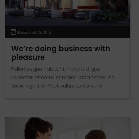
December 6, 2016
We’re doing business with
pleasure
Pellentesque habitant morbi tristique
senectus et netus et malesuada fames ac
turpis egestas. Vestibulum tortor quam,
feugiat vitae, ultricies eget, tempor sit amet,
ante. Donec eu libero sit amet quam egestas
semper. Aenean ultricies mi vitae est. Mauris
placerat eleifend leo. Quisque sit amet est et
sapien ullamcorper pharetra. Vestibulum erat
wisi, condimentum sed, commodo [...]