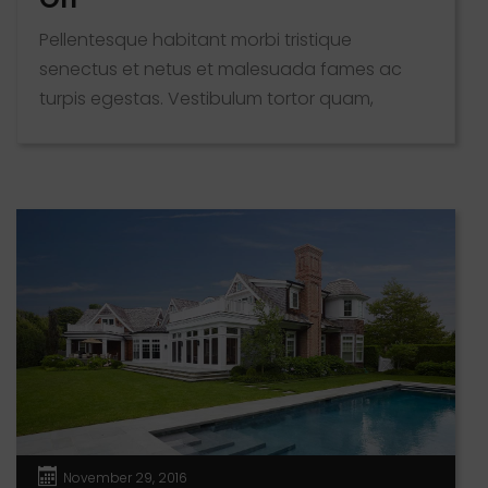
Pellentesque habitant morbi tristique
senectus et netus et malesuada fames ac
turpis egestas. Vestibulum tortor quam,
feugiat vitae, ultricies eget, tempor sit amet,
ante. Donec eu libero sit amet quam egestas
semper. Aenean ultricies mi vitae est. Mauris
placerat eleifend leo. Quisque sit amet est et
sapien ullamcorper pharetra. Vestibulum erat
wisi, condimentum sed, commodo [...]
November 29, 2016