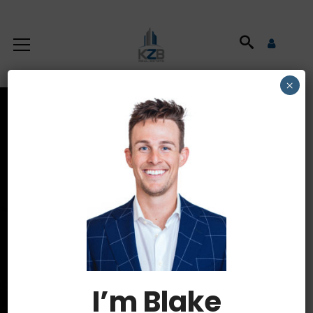
×
Latest News
HOME
BUILDING
I’m Blake