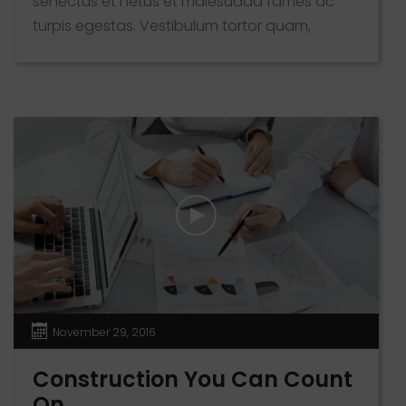
senectus et netus et malesuada fames ac
turpis egestas. Vestibulum tortor quam,
feugiat vitae, ultricies eget, tempor sit amet,
ante. Donec eu libero sit amet quam egestas
semper. Aenean ultricies mi vitae est. Mauris
placerat eleifend leo. Quisque sit amet est et
sapien ullamcorper pharetra. Vestibulum erat
wisi, condimentum sed, commodo [...]
November 29, 2016
Construction You Can Count
On