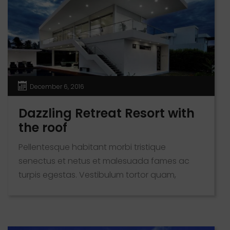
December 6, 2016
Dazzling Retreat Resort with
the roof
Pellentesque habitant morbi tristique
senectus et netus et malesuada fames ac
turpis egestas. Vestibulum tortor quam,
feugiat vitae, ultricies eget, tempor sit amet,
ante. Donec eu libero sit amet quam egestas
semper. Aenean ultricies mi vitae est. Mauris