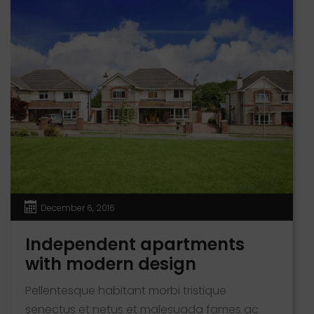
placerat eleifend leo. Quisque sit amet est et
sapien ullamcorper pharetra. Vestibulum erat
wisi, condimentum sed, commodo [...]
December 6, 2016
Independent apartments
with modern design
Pellentesque habitant morbi tristique
senectus et netus et malesuada fames ac