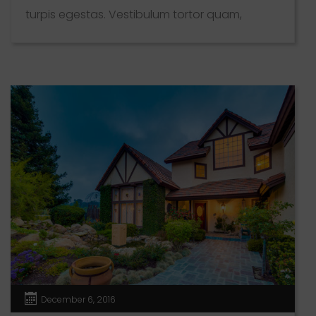
turpis egestas. Vestibulum tortor quam,
feugiat vitae, ultricies eget, tempor sit amet,
ante. Donec eu libero sit amet quam egestas
semper. Aenean ultricies mi vitae est. Mauris
placerat eleifend leo. Quisque sit amet est et
sapien ullamcorper pharetra. Vestibulum erat
wisi, condimentum sed, commodo [...]
December 6, 2016